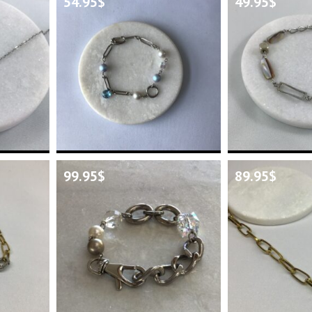
54.95
$
49.95
$
99.95
$
89.95
$