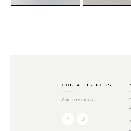
CONTACTEZ-NOUS
Contactez-nous
C
E
T
P
L