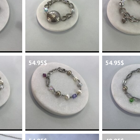
54.95
$
54.95
$