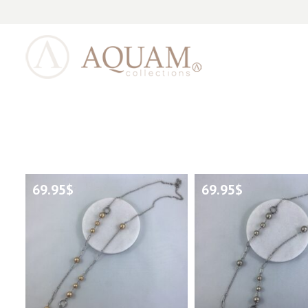
69.95
$
69.95
$