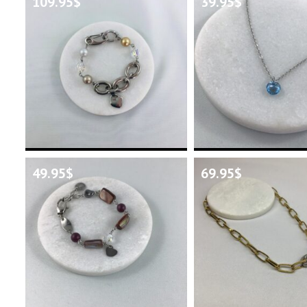
109.95
$
39.95
$
49.95
$
69.95
$