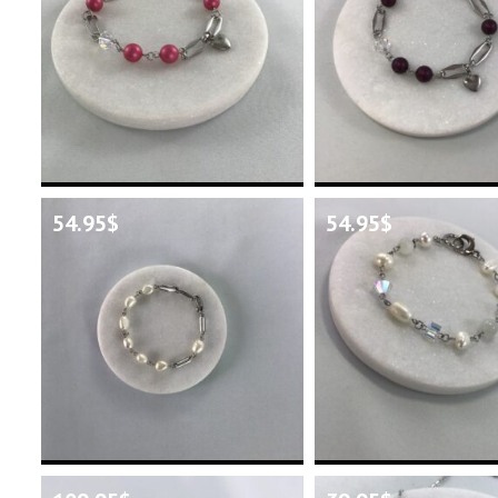
54.95
$
54.95
$