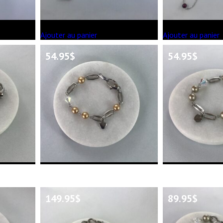
Ajouter au panier
Ajouter au panier
54.95
$
54.95
$
149.95
$
89.95
$