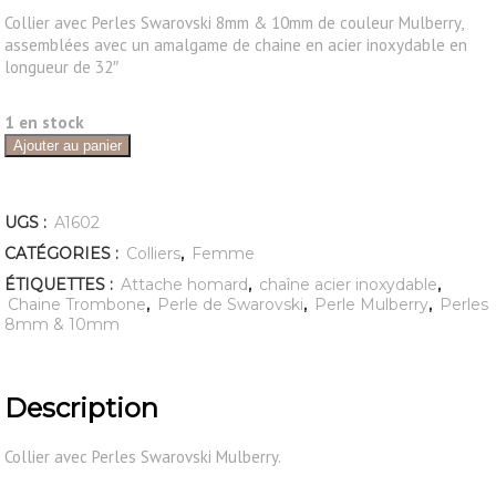
Collier avec Perles Swarovski 8mm & 10mm de couleur Mulberry,
assemblées avec un amalgame de chaine en acier inoxydable en
longueur de 32″
1 en stock
Ajouter au panier
UGS :
A1602
CATÉGORIES :
Colliers
,
Femme
ÉTIQUETTES :
Attache homard
,
chaîne acier inoxydable
,
Chaine Trombone
,
Perle de Swarovski
,
Perle Mulberry
,
Perles
8mm & 10mm
Description
Collier avec Perles Swarovski Mulberry.