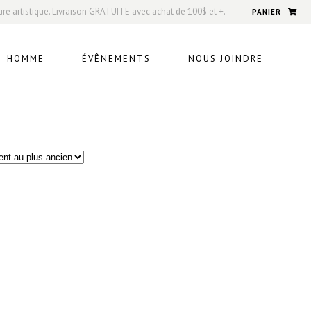
ure artistique. Livraison GRATUITE avec achat de 100$ et +.
PANIER
HOMME
ÉVÊNEMENTS
NOUS JOINDRE