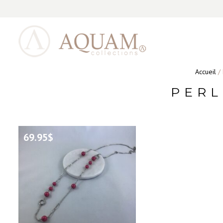
Accueil
/ 
PERL
69.95
$