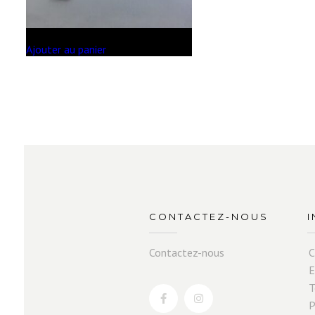
Ajouter au panier
CONTACTEZ-NOUS
Contactez-nous
C
E
T
P