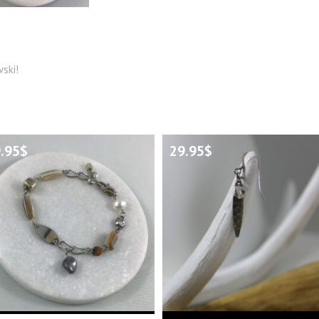
ski!
.95
$
29.95
$