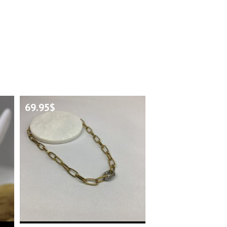
69.95
$