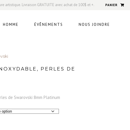
ure artistique. Livraison GRATUITE avec achat de 100$ et +.
PANIER
HOMME
ÉVÊNEMENTS
NOUS JOINDRE
vski
INOXYDABLE, PERLES DE
erles de Swarovski 8mm Platinum