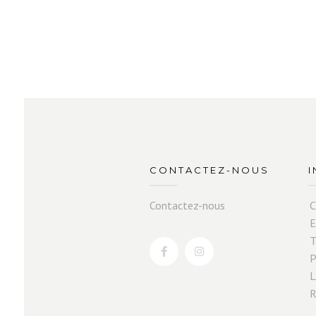
CONTACTEZ-NOUS
Contactez-nous
C
E
T
P
L
R