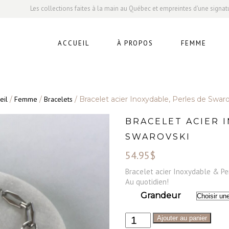
Les collections faites à la main au Québec et empreintes d'une signat
ACCUEIL
À PROPOS
FEMME
eil
/
Femme
/
Bracelets
/ Bracelet acier Inoxydable, Perles de Swaro
BRACELET ACIER 
SWAROVSKI
54.95
$
Bracelet acier Inoxydable & P
Au quotidien!
Grandeur
Ajouter au panier