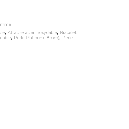
emme
ble
,
Attache acier inoxydable
,
Bracelet
ydable
,
Perle Platinum (8mm)
,
Perle