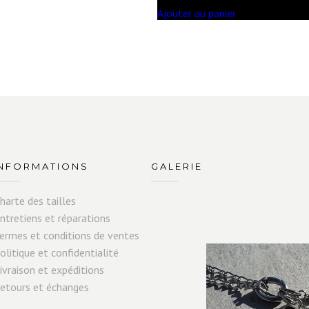
Ajouter au panier
INFORMATIONS
GALERIE
harte des tailles
ntretiens et réparations
ermes et conditions de ventes
olitique et confidentialité
ivraison et expéditions
etours et échanges