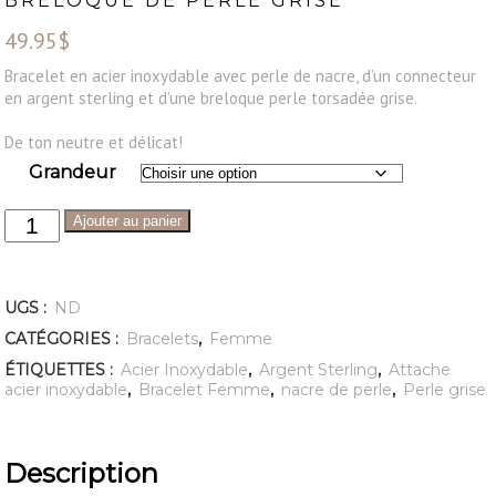
BRELOQUE DE PERLE GRISE
49.95
$
Bracelet en acier inoxydable avec perle de nacre, d’un connecteur
en argent sterling et d’une breloque perle torsadée grise.
De ton neutre et délicat!
Grandeur
Ajouter au panier
UGS :
ND
CATÉGORIES :
Bracelets
,
Femme
ÉTIQUETTES :
Acier Inoxydable
,
Argent Sterling
,
Attache
acier inoxydable
,
Bracelet Femme
,
nacre de perle
,
Perle grise
Description