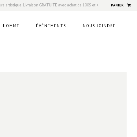
ure artistique. Livraison GRATUITE avec achat de 100$ et +.
PANIER
HOMME
ÉVÊNEMENTS
NOUS JOINDRE